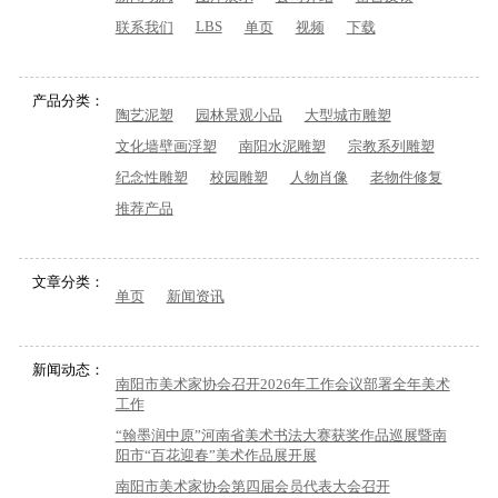
LBS
联系我们
单页
视频
下载
产品分类：
陶艺泥塑
园林景观小品
大型城市雕塑
文化墙壁画浮塑
南阳水泥雕塑
宗教系列雕塑
纪念性雕塑
校园雕塑
人物肖像
老物件修复
推荐产品
文章分类：
单页
新闻资讯
新闻动态：
南阳市美术家协会召开2026年工作会议部署全年美术
工作
“翰墨润中原”河南省美术书法大赛获奖作品巡展暨南
阳市“百花迎春”美术作品展开展
南阳市美术家协会第四届会员代表大会召开