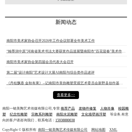
新闻动态
南阳市美术家协会召开2026年工作会议部署全年美术工作
“翰墨润中原”河南省美术书法大赛获奖作品巡展暨南阳市“百花迎春”美术作品展开展
南阳市美术家协会第四届会员代表大会召开
第二届“设计南阳”艺术设计大展AI南阳与综合类作品述评
《丹桂飘香 金秋有果》--记南阳市美协雕塑景观艺术委员会新野县创作基地挂牌仪式
查看更多>>
南阳一铭美陶艺术传媒有限公司,专营
推荐产品
老物件修复
人物肖像
校园雕
塑
纪念性雕塑
宗教系列雕塑
南阳水泥雕塑
文化墙壁画浮塑
等业务,有意
向的客户请咨询我们，联系电话：
15938880038
CopyRight © 版权所有:
南阳一铭美陶艺术传媒有限公司
网站地图
XML