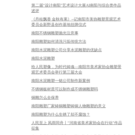
第二届“设计南阳”艺术设计大展AI南阳与综合类作品
述评
《丹桂飘香 金秋有果》--记南阳市美协雕塑景观艺术
委员会新野县创作基地挂牌仪式
南阳不锈钢雕塑抛光注意事
南阳雕塑如何清洗污垢传统方法
南阳水泥雕塑公司分享水泥雕塑的优缺点
南阳水泥雕塑
给人民塑像，为时代铸魂—南阳市美术家协会雕塑景
观艺术委员会举行第三届大会
南阳水泥雕塑一铭公司制作新案例
不锈钢板材质可以制作成不锈钢雕塑吗
铜雕怎么去保养
南阳雕塑厂家铸铜雕塑铸铜人物雕塑的意义
南阳雕塑为什么生锈了却不腐蚀？
人民至上 风雨同舟丨“河南省美术家协会在行动”作品
征集