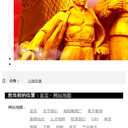
公告：
人物肖像
校园雕塑
您当前的位置：
首页
>
网站地图
纪念性雕塑
网站地图：
首页
关于我们
南阳雕塑厂
客户案例
LBS
新闻动态
人才招聘
联系我们
单页
园林景观
视频
下载
招聘
首页
产品展示