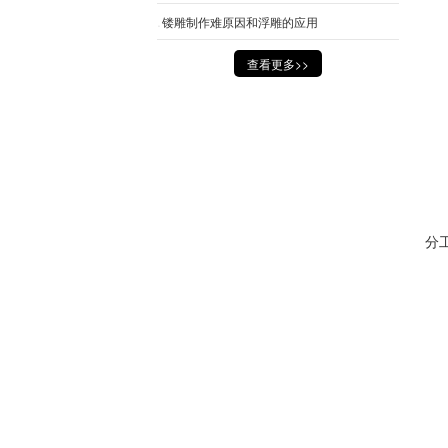
镂雕制作难原因和浮雕的应用
查看更多>>
分