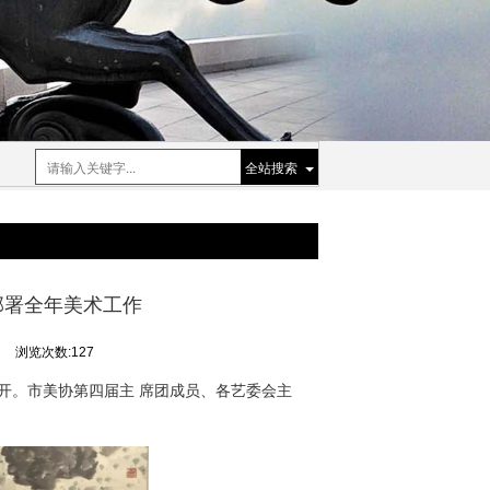
全站搜索
部署全年美术工作
司
浏览次数:127
召开。市美协第四届
主 席
团成员、各艺委会主