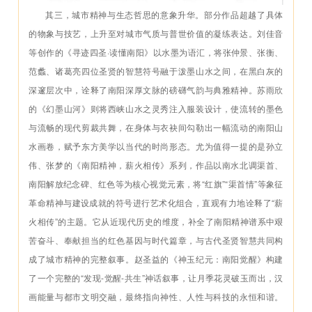
其三，城市精神与生态哲思的意象升华。部分作品超越了具体
的物象与技艺，上升至对城市气质与普世价值的凝练表达。刘佳音
等创作的《寻迹四圣·读懂南阳》以水墨为语汇，将张仲景、张衡、
范蠡、诸葛亮四位圣贤的智慧符号融于泼墨山水之间，在黑白灰的
深邃层次中，诠释了南阳深厚文脉的磅礴气韵与典雅精神。苏雨欣
的《幻墨山河》则将西峡山水之灵秀注入服装设计，使流转的墨色
与流畅的现代剪裁共舞，在身体与衣袂间勾勒出一幅流动的南阳山
水画卷，赋予东方美学以当代的时尚形态。尤为值得一提的是孙立
伟、张梦的《南阳精神，薪火相传》系列，作品以南水北调渠首、
南阳解放纪念碑、红色等为核心视觉元素，将“红旗”“渠首情”等象征
革命精神与建设成就的符号进行艺术化组合，直观有力地诠释了“薪
火相传”的主题。它从近现代历史的维度，补全了南阳精神谱系中艰
苦奋斗、奉献担当的红色基因与时代篇章，与古代圣贤智慧共同构
成了城市精神的完整叙事。赵圣益的《神玉纪元：南阳觉醒》构建
了一个完整的“发现-觉醒-共生”神话叙事，让月季花灵破玉而出，汉
画能量与都市文明交融，最终指向神性、人性与科技的永恒和谐。