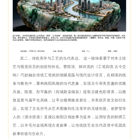
其二，传统美学与工艺的当代表达。 这一脉络着重于对本土技
艺与视觉语言的创造性转化。曹雨清、林诗淇的《工笔宛境·古今交
响》巧妙融合传统工笔画的细腻底蕴与现代设计语言，在精谨的线
条与敷色中，重构南阳风物的当代意象，实现古今审美意趣的优雅
共振。陈惠、彤宇鑫的《宛城新染烟岚》提取古建色彩谱系，以雅
致蓝黄与扁平化风格，让亭台楼阁焕发新生，并系统开发文创衍生
品，实现了文化符号从艺术图像到生活美学的无缝衔接。崔梦莹等
人的《泗水捞鼎》直接以南阳汉画故事为蓝本，运用珍贵的刺绣工
艺，以羊毛与金线再现古老叙事，让传统技艺在当代语境中巩固其
叙事价值与生命力。