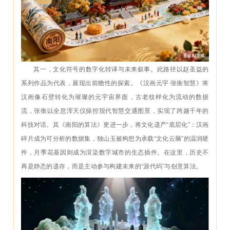
其一，文化符号的数字化转译与未来叙事。此路径以赵圣益的
系列作品为代表，展现出前瞻性的探索。《汉画元宇·张衡智慧》将
汉画像石壁转化为璀璨的元宇宙界面，古老纹样化为流动的数据
流，张衡以全息浑天仪操控现代智慧交通图景，实现了跨越千年的
科技对话。其《南阳的算法》更进一步，将文化遗产“底层化”：汉画
碎片成为可分析的数据集，独山玉被构想为承载“文化云脑”的温润硬
件，月季花基因则成为渲染数字城市的生态插件。在这里，历史不
再是静态的遗存，而是主动参与构建未来的“源代码”与创意算法。