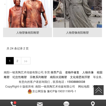
人物塑像南阳雕塑
人物塑像南阳雕塑
共 24 条记录 2 页
1
2
>>
南阳一铭美陶艺术传媒有限公司,专营
推荐产品
老物件修复
人物肖像
校园
雕塑
纪念性雕塑
宗教系列雕塑
南阳水泥雕塑
文化墙壁画浮塑
等业务,
有意向的客户请咨询我们，联系电话：
15938880038
CopyRight © 版权所有:
南阳一铭美陶艺术传媒有限公司
网站地图
XML
京公网安备
豫ICP备19031199号-1