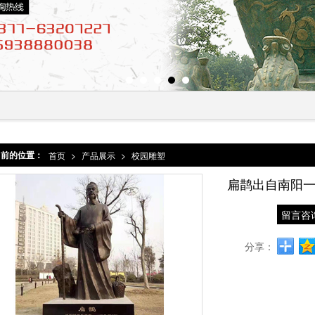
当前的位置：
首页
>
产品展示
>
校园雕塑
扁鹊出自南阳
留言咨
分享：