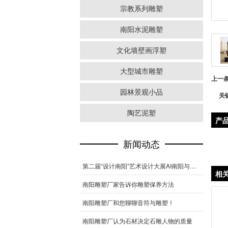
宗教系列雕塑
南阳水泥雕塑
文化墙壁画浮塑
大型城市雕塑
上一
园林景观小品
关
陶艺泥塑
产
新闻动态
第二届“设计南阳”艺术设计大展AI南阳与综合类作品述评
相
南阳雕塑厂家告诉你雕塑保养方法
南阳雕塑厂和您聊聊音符与雕塑！
南阳雕塑厂认为石材决定石雕人物的质量